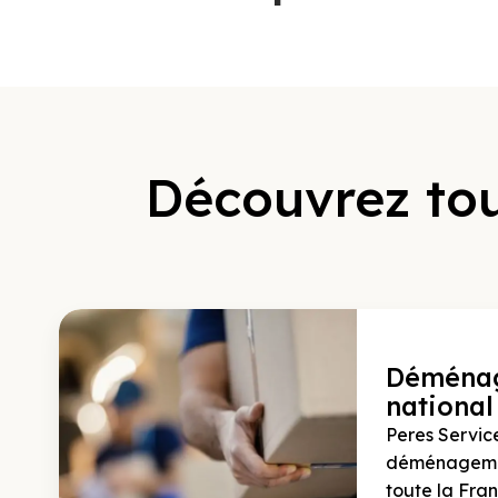
Découvrez to
Déména
national
Peres Service
déménagemen
toute la Fran