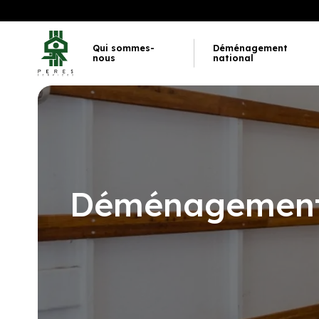
Qui sommes-
Déménagement
nous
national
Déménagement