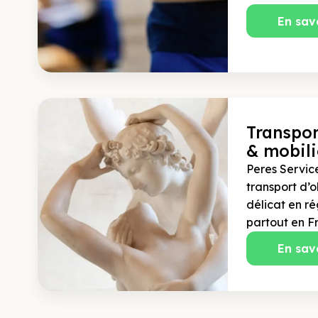
En sav
Transpor
& mobili
Peres Service
transport d’o
délicat en ré
partout en F
En sav