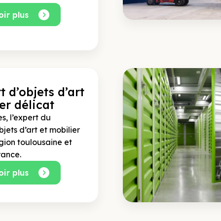
vous garantir.
oir plus
Peres Serv
Muret
Vous souhaitez v
t d’objets d’art
où
entreposer v
plusieurs
entrepô
er délicat
mieux à votre bes
s, l’expert du
de stockage
et
bjets d’art et mobilier
gion toulousaine et
—
rance.
Particuliers ou en
oir plus
de
déménageur
votre
déménage