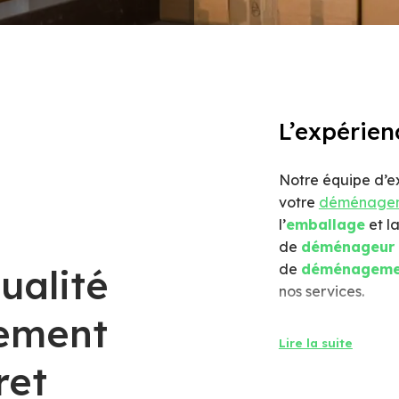
L’expérie
Notre équipe d’e
votre
déménage
l’
emballage
et l
de
déménageur 
de
déménageme
ualité
nos services.
ement
Déménagem
Lire la suite
l’étranger
ret