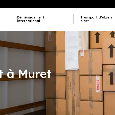
Déménagement
Transport d’objets
international
d'art
 à Muret