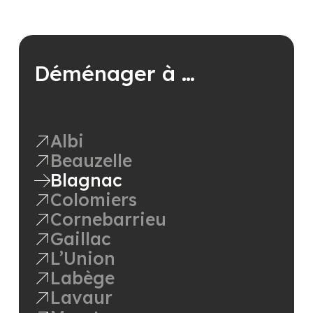
Déménager à …
Albi
Beauzelle
Blagnac
Colomiers
Cornebarrieu
Gaillac
L’Union
Labège
Lavaur