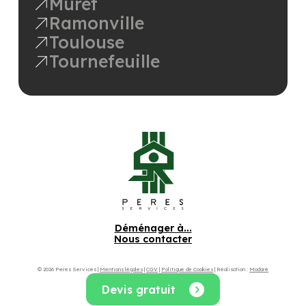
Muret
Ramonville
Toulouse
Tournefeuille
Déménager à...
Nous contacter
© 2026 Peres Services |
Mentions légales
|
CGV
|
Politique de Cookies
| Réalisation :
Madaré
Devis gratuit