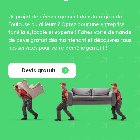
contenant 100 caisses de 8m3. Notre espace
de stockage est sécurisé et sous alarme,
Un projet de déménagement dans la région de
votre mobilier et tous vos objets sont entre de
Toulouse ou ailleurs ? Optez pour une entreprise
bonnes mains !
familiale, locale et experte ! Faites votre demande
de devis gratuit dès maintenant et découvrez tous
nos services pour votre déménagement !
Devis gratuit