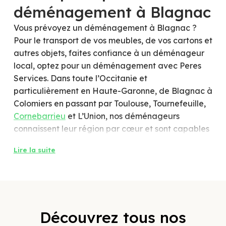
déménagement à Blagnac
Vous prévoyez un déménagement à Blagnac ?
Pour le transport de vos meubles, de vos cartons et
autres objets, faites confiance à un déménageur
local, optez pour un déménagement avec Peres
Services. Dans toute l’Occitanie et
particulièrement en Haute-Garonne, de Blagnac à
Colomiers en passant par Toulouse, Tournefeuille,
Cornebarrieu
et L’Union, nos déménageurs
connaissent leur région par cœur et sont capables
d’effectuer un déménagement à Blagnac de
Lire la suite
qualité dans des délais rapides. Quel que soit le
volume à déménager, la distance et le nombre de
cartons, nous avons plusieurs formules de
déménagement à vous proposer allant du
déménagement classique à notre solution
Découvrez tous nos
déménagement luxe incluant de nombreuses