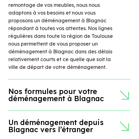
remontage de vos meubles, nous nous
adaptons à vos besoins et nous vous
proposons un déménagement à Blagnac
répondant à toutes vos attentes. Nos lignes
régulières dans toute la région de Toulouse
nous permettent de vous proposer un
déménagement à Blagnac dans des délais
relativement courts et ce quelle que soit la
ville de départ de votre déménagement.
Nos formules pour votre
déménagement à Blagnac
Afin de vous assurer un déménagement à
Un déménagement depuis
Blagnac répondant à tous vos besoins, chez
Blagnac vers l’étranger
Peres Services, nous vous proposons plusieurs
formules clé en main. Vous pourrez profiter de